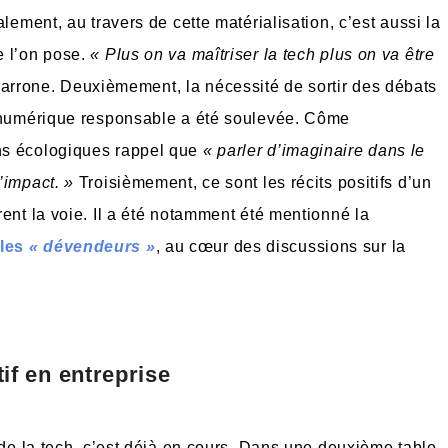
lement, au travers de cette matérialisation, c’est aussi la
e l’on pose.
« Plus on va maîtriser la tech plus on va être
rrone. Deuxièmement, la nécessité de sortir des débats
u numérique responsable a été soulevée. Côme
ns écologiques rappel que
« parler d’imaginaire dans le
’impact. »
Troisièmement, ce sont les récits positifs d’un
ent la voie. Il a été notamment été mentionné la
 les
« dévendeurs »
, au cœur des discussions sur la
if en entreprise
 de la tech, c’est déjà en cours. Dans une deuxième table