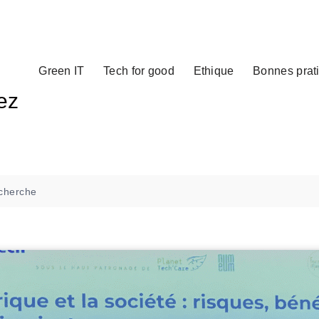
Green IT
Tech for good
Ethique
Bonnes prat
ez