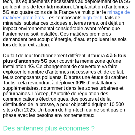
tech, les équipements nécessaires au déploiement de la 5G
polluent lors de leur
fabrication
. L’implantation d’antennes
5G aux quatre coins de la France va multiplier le
minage de
matières premières
. Les composants
high-tech
, faits de
minerais, substances toxiques et terres rares, ont déjà un
impact environnemental considérable avant même que
l’antenne ne soit installée. Ces matières premières
demandent beaucoup d’énergie, d’eau et polluent les sols
lors de leur extraction.
Du fait de leur fonctionnement différent, il faudra
4 à 5 fois
plus d’antennes 5G
pour couvrir la même zone qu’une
installation 4G. Ce changement de couverture va faire
exploser le nombre d’antennes nécessaires et, de ce fait,
leurs composants polluants. D’après une étude du cabinet
Tactis, cela reviendrait à déployer
30%
d’installations
supplémentaires, notamment dans les zones urbaines et
périurbaines. L’Arcep, l’
Autorité de régulation des
communications électroniques, des postes et de la
distribution de la presse, a pour objectif d’équiper 10 500
sites d’ici 2025. Un boom de high-tech qui ne sont pas en
phase avec les besoins environnementaux.
Des antennes plus économes ?