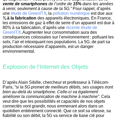
vente de smartphones
de l’ordre de
15%
dans les années
à venir, seulement à cause de la 5G.”
Pour rappel, d’après
une
étude de GreenIT.fr
, la
pollution numérique
est due aux
¾ à la fabrication
des appareils électroniques. En France,
les emissions de gaz à effet de serre d’un appareil est due à
80% à sa fabrication, d’après une
récente étude de
GreenIT.fr
. Augmenter leur consommation aura des
conséquences colossales sur l’environnement : polluant les
sols, l’air et intoxiquant nos populations. La 5G, de part sa
production nécessaire d’appareils, est un danger
environnemental.
Éxplosion de l’Internet des Objets
D’après Alain Sibille, chercheur et professeur à Télécom-
Paris,
“si la 5G promet de meilleurs débits, ses usages iront
bien au-delà du smartphone. Celle-ci va également
améliorer la communication de machine à machine”
. Cela
veut dire que les possibilités et capacités de nos objets
connectés vont grandir, nous emmenant alors dans un
quotidien entièrement connecté. Que ce soit sa vitesse, sa
fiabilité ou son débit, la 5G va service de base clé pour