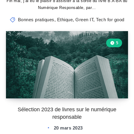
Fin mai, j’ai eu le plaisir d’assister à la sortie du livre B.A-BA du
Numérique Responsable, par…
Bonnes pratiques
,
Ethique
,
Green IT
,
Tech for good
5
Sélection 2023 de livres sur le numérique
responsable
20 mars 2023