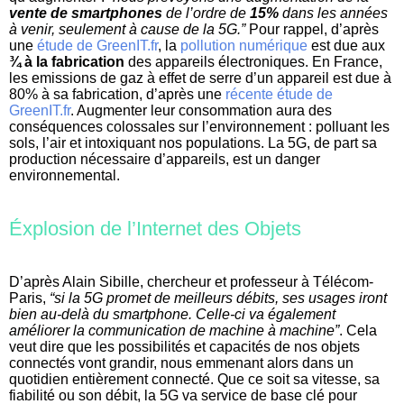
vente de smartphones
de l’ordre de
15%
dans les années
à venir, seulement à cause de la 5G.”
Pour rappel, d’après
une
étude de GreenIT.fr
, la
pollution numérique
est due aux
¾ à la fabrication
des appareils électroniques. En France,
les emissions de gaz à effet de serre d’un appareil est due à
80% à sa fabrication, d’après une
récente étude de
GreenIT.fr
. Augmenter leur consommation aura des
conséquences colossales sur l’environnement : polluant les
sols, l’air et intoxiquant nos populations. La 5G, de part sa
production nécessaire d’appareils, est un danger
environnemental.
Éxplosion de l’Internet des Objets
D’après Alain Sibille, chercheur et professeur à Télécom-
Paris,
“si la 5G promet de meilleurs débits, ses usages iront
bien au-delà du smartphone. Celle-ci va également
améliorer la communication de machine à machine”
. Cela
veut dire que les possibilités et capacités de nos objets
connectés vont grandir, nous emmenant alors dans un
quotidien entièrement connecté. Que ce soit sa vitesse, sa
fiabilité ou son débit, la 5G va service de base clé pour