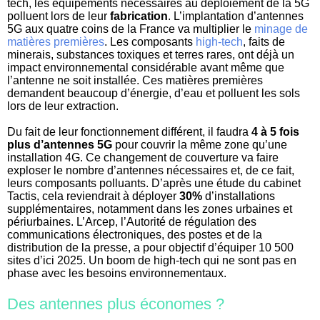
tech, les équipements nécessaires au déploiement de la 5G
polluent lors de leur
fabrication
. L’implantation d’antennes
5G aux quatre coins de la France va multiplier le
minage de
matières premières
. Les composants
high-tech
, faits de
minerais, substances toxiques et terres rares, ont déjà un
impact environnemental considérable avant même que
l’antenne ne soit installée. Ces matières premières
demandent beaucoup d’énergie, d’eau et polluent les sols
lors de leur extraction.
Du fait de leur fonctionnement différent, il faudra
4 à 5 fois
plus d’antennes 5G
pour couvrir la même zone qu’une
installation 4G. Ce changement de couverture va faire
exploser le nombre d’antennes nécessaires et, de ce fait,
leurs composants polluants. D’après une étude du cabinet
Tactis, cela reviendrait à déployer
30%
d’installations
supplémentaires, notamment dans les zones urbaines et
périurbaines. L’Arcep, l’
Autorité de régulation des
communications électroniques, des postes et de la
distribution de la presse, a pour objectif d’équiper 10 500
sites d’ici 2025. Un boom de high-tech qui ne sont pas en
phase avec les besoins environnementaux.
Des antennes plus économes ?